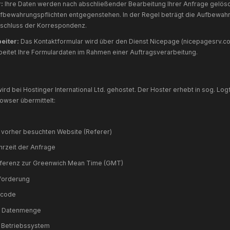
Berechtigte Interessen (Art. 6 Abs. 1 lit. f DSGVO)
— Die
berechtigten Interessen des Verantwortlichen erforderlich
4. Kontaktformular und Anfragen
Wenn Sie uns per Kontaktformular Anfragen zukommen lass
nfrageformular inklusive der von Ihnen dort angegebenen 
achricht) zwecks Bearbeitung der Anfrage und für den Fall 
Verarbeitete Daten:
Name, E-Mail-Adresse, Nachrichteninhal
Rechtsgrundlage:
Art. 6 Abs. 1 lit. b DSGVO (vorvertraglich
berechtigtes Interesse an der Bearbeitung von Anfragen).
Speicherdauer:
Ihre Daten werden nach abschließender Bear
esetzlichen Aufbewahrungspflichten entgegenstehen. In der
Monate nach Abschluss der Korrespondenz.
Auftragsverarbeiter:
Das Kontaktformular wird über den Die