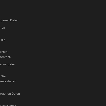
ldauer, Gerätetyp, Browser, Herkunftsland),
ber Cookie-Banner).
 die USA erfolgt auf Grundlage des EU-US
cy Framework zertifiziert.
erhindern, indem Sie das Browser-Add-on zur
s.google.com/dlpage/gaoptout
nd „Space Grotesk") zur einheitlichen
 Browser die benötigten Schriftarten von den
ittelt.