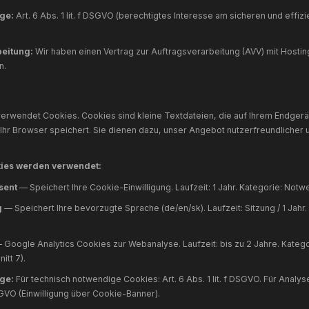
icepage verarbeitet Ihre Formulardaten im Rahmen einer Au
5. Hosting
iese Website wird bei Hostinger International Ltd. gehostet.
aten, die Ihr Browser übermittelt:
IP-Adresse
Adresse der vorher besuchten Website (Referer)
Datum und Uhrzeit der Anfrage
Zeitzonendifferenz zur Greenwich Mean Time (GMT)
Inhalt der Anforderung
HTTP-Statuscode
Übertragene Datenmenge
Browser und Betriebssystem