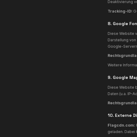
6
S
C
a
D
H
G
D
e
P