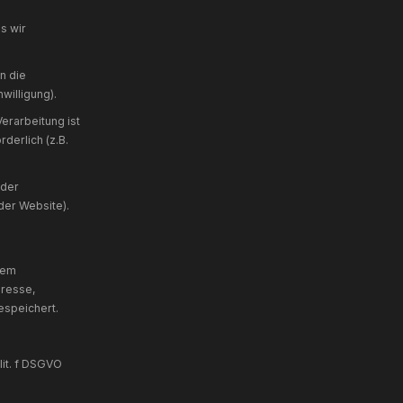
IP-Adressen)
gen der DSGVO, auf deren Basis wir
 Person hat ihre Einwilligung in die
ten gegeben (z.B. Cookie-Einwilligung).
 Abs. 1 lit. b DSGVO)
— Die Verarbeitung ist
rvertraglicher Maßnahmen erforderlich (z.B.