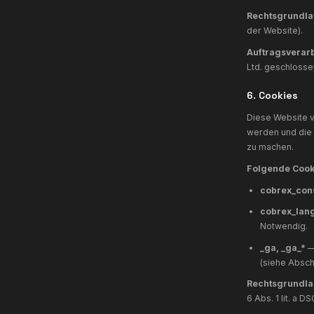
N
D
D