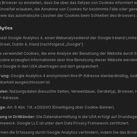
Rechtsgrundlage:
Art. 6 Abs. 1 lit. f DSGVO (berechtigtes I
er Website).
Auftragsverarbeitung:
Wir haben einen Vertrag zur Auftrags
td. geschlossen.
6. Cookies
iese Website verwendet Cookies. Cookies sind kleine Textd
erden und die Ihr Browser speichert. Sie dienen dazu, unse
zu machen.
Folgende Cookies werden verwendet:
cobrex_consent
— Speichert Ihre Cookie-Einwilligung. Lau
cobrex_lang
— Speichert Ihre bevorzugte Sprache (de/en/sk
Notwendig.
_ga, _ga_*
— Google Analytics Cookies zur Webanalyse. Lau