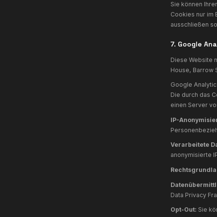
d
L
D
w