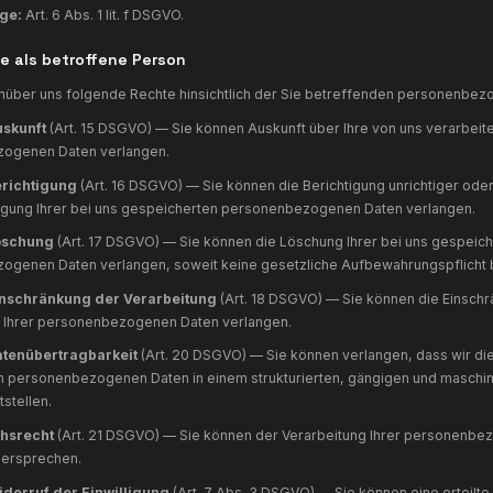
Verarbeitete Daten:
Nutzungsdaten (besuchte Seiten, Verwei
nonymisierte IP-Adresse.
Rechtsgrundlage:
Art. 6 Abs. 1 lit. a DSGVO (Einwilligung ü
Datenübermittlung in Drittländer:
Die Datenübermittlung in
ata Privacy Framework. Google LLC ist unter dem Data Priva
Opt-Out:
Sie können die Erfassung durch Google Analytics v
eaktivierung von Google Analytics installieren:
https://tool
Tracking-ID:
G-1ER3J3X4T6
8. Google Fonts
iese Website verwendet Google Fonts (Schriftarten „Inter" u
arstellung von Schriftarten. Beim Aufruf einer Seite lädt Ihr
oogle-Servern. Dabei wird Ihre IP-Adresse an Google überm