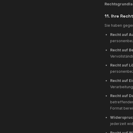
a
D
D
D
D
G