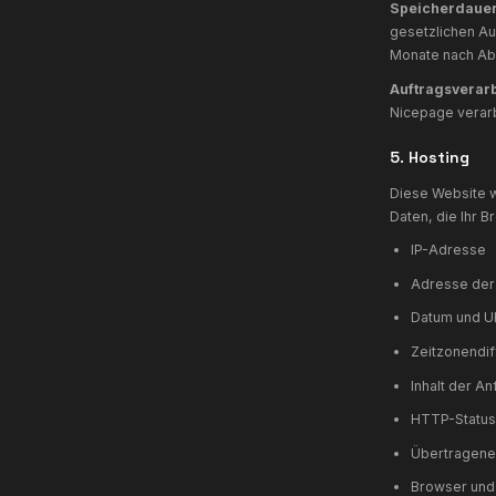
A
N
(
g