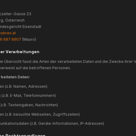
Datenschutzerklärung gemäß DSGVO
1. Verantwortlicher
COBREX GmbH
Dr.-Richard-Berczeller-Gasse 23
210 Mattersburg, Österreich
FN 677705a, Landesgericht Eisenstadt
-Mail:
office@cobrex.at
Telefon:
+43 676 687 8907
(Mauro)
2. Überblick der Verarbeitungen
ie nachfolgende Übersicht fasst die Arten der verarbeitete
zusammen und verweist auf die betroffenen Personen.
Arten der verarbeiteten Daten: