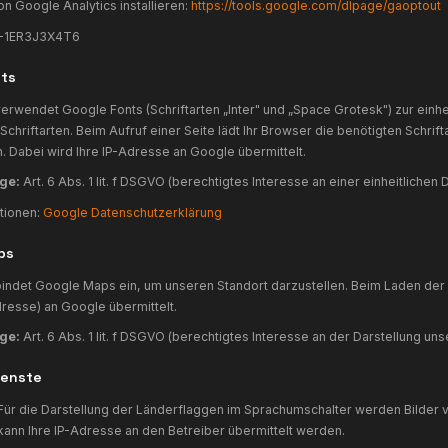
(siehe Abschnitt 7).
Rechtsgrundlage:
Für technisch notwendige Cookies: Art. 6 A
 Abs. 1 lit. a DSGVO (Einwilligung über Cookie-Banner).
ie können Ihren Browser so einstellen, dass Sie über das S
ookies nur im Einzelfall erlauben, die Annahme von Cookies
usschließen sowie das automatische Löschen der Cookies b
7. Google Analytics
iese Website nutzt Google Analytics 4, einen Webanalysedi
ouse, Barrow Street, Dublin 4, Irland (nachfolgend „Google"
oogle Analytics verwendet Cookies, die eine Analyse der B
ie durch das Cookie erzeugten Informationen über Ihre Ben
inen Server von Google in den USA übertragen und dort ges
IP-Anonymisierung:
Google Analytics 4 anonymisiert Ihre 
ersonenbeziehbarkeit ausgeschlossen ist.