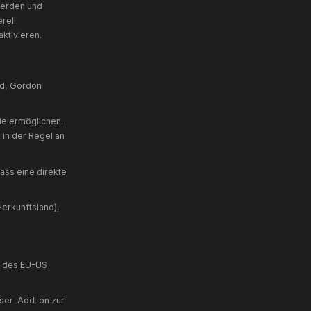
nteresse am sicheren und effizienten Betrieb
verarbeitung (AVV) mit Hostinger International
ateien, die auf Ihrem Endgerät gespeichert
r Angebot nutzerfreundlicher und effektiver
fzeit: 1 Jahr. Kategorie: Notwendig.
). Laufzeit: Sitzung / 1 Jahr. Kategorie:
fzeit: bis zu 2 Jahre. Kategorie: Statistik