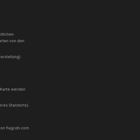
bs. 1 lit. f DSGVO. Für Analyse-Cookies: Art.
etzen von Cookies informiert werden und
 für bestimmte Fälle oder generell
eim Schließen des Browsers aktivieren.
enst der Google Ireland Limited, Gordon
).
enutzung der Website durch Sie ermöglichen.
utzung dieser Website werden in der Regel an
peichert.
IP-Adresse standardmäßig, sodass eine direkte