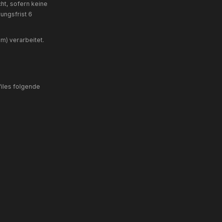
 Verarbeitung ist zur Wahrung der
 (z.B. Webanalyse, Sicherheit der Website).
en, werden Ihre Angaben aus dem
Kontaktdaten (Name, E-Mail-Adresse,
von Anschlussfragen bei uns gespeichert.
t.
e Maßnahmen) und Art. 6 Abs. 1 lit. f DSGVO
beitung Ihrer Anfrage gelöscht, sofern keine
 Regel beträgt die Aufbewahrungsfrist 6
nst Nicepage (nicepagesrv.com) verarbeitet.