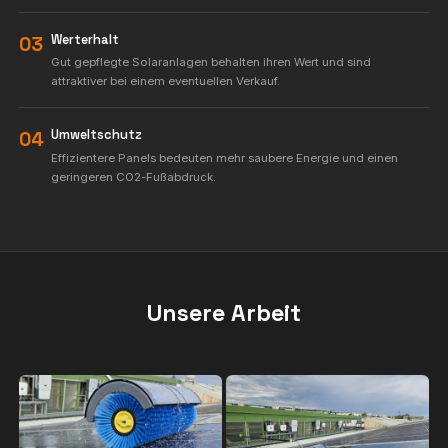
Ihre Vorteile
Leistungssteigerung
01
Verschmutzte Solarpanels können bis zu 25% Leistung 
Regelmäßige Reinigung maximiert Ihren Energieertrag
Längere Lebensdauer
02
Professionelle Reinigung verhindert dauerhafte Schä
Schmutz, Vogelkot und Umwelteinflüsse.
Werterhalt
03
Gut gepflegte Solaranlagen behalten ihren Wert und s
attraktiver bei einem eventuellen Verkauf.