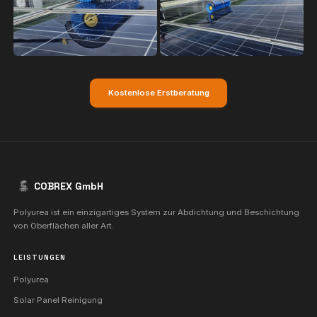
Umweltschutz
04
Effizientere Panels bedeuten mehr saubere Energie un
geringeren CO2-Fußabdruck.
Unsere Arbeit